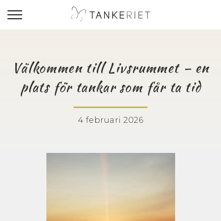
Om Tankeriet
Välkommen till Livsrummet – en
plats för tankar som får ta tid
Om verksamheten
Vision
4 februari 2026
Mission
Om mig
Så jobbar jag