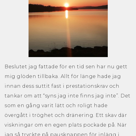
Samarbeten och nätverk
Samtal
Individuellt och i grupp
Beslutet jag fattade för en tid sen har nu gett
Introduktions-samtal
mig glöden tillbaka. Allt för länge hade jag
innan dess suttit fast i prestationskrav och
Abonnemang och enstaka samtal
tankar om att “syns jag inte finns jag inte”. Det
som en gång varit lätt och roligt hade
Praktisk information och villkor
övergått i tröghet och dränering. Ett skav där
viskningar om en egen plats pockade på. När
jag så tryckte på pausknappen för inlägg i