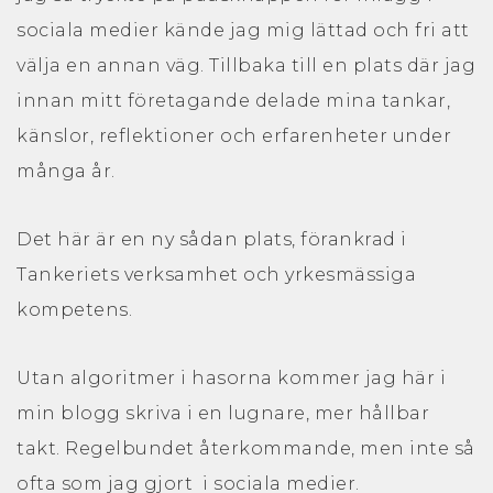
Kurser & Föreläsningar
sociala medier kände jag mig lättad och fri att
välja en annan väg. Tillbaka till en plats där jag
Skönhet & Harmoni
innan mitt företagande delade mina tankar,
Utbud & Inspiration
känslor, reflektioner och erfarenheter under
många år.
Upplevelser
Det här är en ny sådan plats, förankrad i
Butik
Tankeriets verksamhet och yrkesmässiga
kompetens.
Livskraftsmässan
Utan algoritmer i hasorna kommer jag här i
min blogg skriva i en lugnare, mer hållbar
Om mässan
takt. Regelbundet återkommande, men inte så
ofta som jag gjort i sociala medier.
För utställare