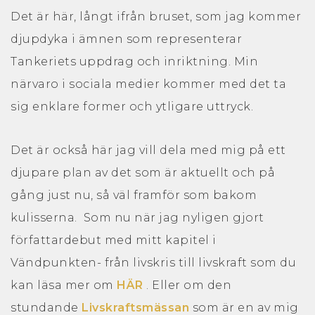
Det är här, långt ifrån bruset, som jag kommer
djupdyka i ämnen som representerar
Tankeriets uppdrag och inriktning. Min
Blogg
närvaro i sociala medier kommer med det ta
sig enklare former och ytligare uttryck.
Kontakt
Det är också här jag vill dela med mig på ett
djupare plan av det som är aktuellt och på
gång just nu, så väl framför som bakom
kulisserna. Som nu när jag nyligen gjort
författardebut med mitt kapitel i
Vändpunkten- från livskris till livskraft som du
kan läsa mer om
HÄR
. Eller om den
stundande
Livskraftsmässan
som är en av mig